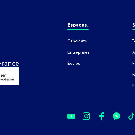
Espaces
S
Candidats
T
Entreprises
A
Écoles
P
F
P