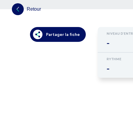
Retour
NIVEAU D'ENT
Partager la fiche
-
RYTHME
-