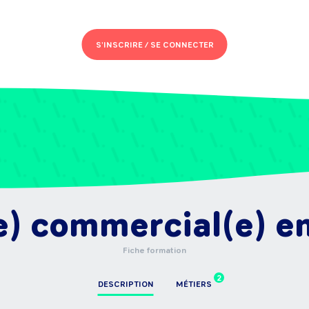
S'INSCRIRE /
SE CONNECTER
) commercial(e) e
Fiche formation
2
DESCRIPTION
MÉTIERS