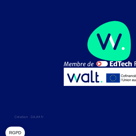
Création :
DAJM.fr