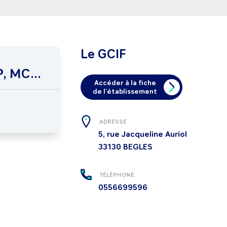
Le GCIF
, MC...
Accéder à la fiche
de l'établissement
ADRESSE
5, rue Jacqueline Auriol
33130
BEGLES
TÉLÉPHONE
0556699596