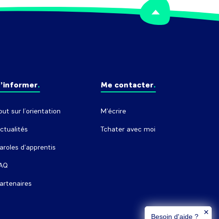
’informer
Me contacter
out sur l’orientation
M'écrire
ctualités
Tchater avec moi
aroles d'apprentis
AQ
artenaires
✕
Besoin d'aide ?