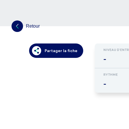
Retour
NIVEAU D'ENT
Partager la fiche
-
RYTHME
-