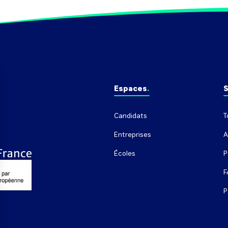
Espaces
S
Candidats
T
Entreprises
A
Écoles
P
F
P