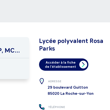
Lycée polyvalent Rosa
Parks
, MC...
Accéder à la fiche
de l'établissement
ADRESSE
29 boulevard Guitton
85020
La Roche-sur-Yon
TÉLÉPHONE