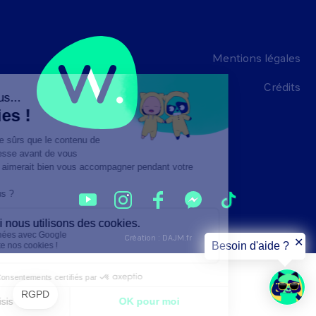
Mentions légales
Crédits
Création :
DAJM.fr
✕
Besoin d'aide ?