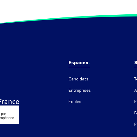
Espaces
S
Candidats
T
Entreprises
A
Écoles
P
F
P