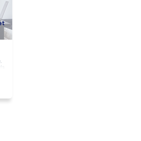
et
 
fs 
 
.