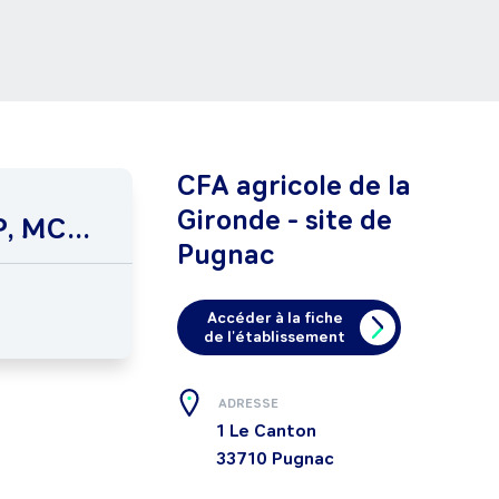
CFA agricole de la
Gironde - site de
, MC...
Pugnac
Accéder à la fiche
de l'établissement
ADRESSE
1 Le Canton
33710
Pugnac