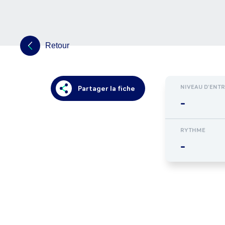
Retour
NIVEAU D'ENT
Partager la fiche
-
RYTHME
-