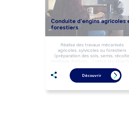
Conduite d'engins agricoles 
forestiers
Réalise des travaux mécanisés 
agricoles, sylvicoles ou forestiers 
(préparation des sols, semis, récolte,
abattage d'arbres, ...) selon les objecti
de production (quantité, qualité, ...), la
commande du client, les règles 
Découvrir
d'hygiène, de sécurité et la 
réglementation environnementale