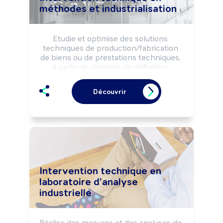
méthodes et industrialisation
Etudie et optimise des solutions 
techniques de production/fabrication 
de biens ou de prestations techniques, 
à partir de dossiers de définition 
fonctionnels.

Les formalise sous forme de 
Découvrir
documents techniques selon les 
normes réglementaires et les 
impératifs de qualité, coût, délais.

Détermine, et fait évoluer des 
opérations techniques, des pratiques et 
des procédés de réalisation (process et 
produits).
Intervention technique en
laboratoire d'analyse
industrielle
Réalise des mesures et des analyses de 