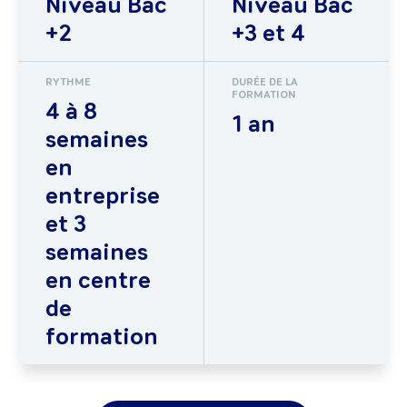
Niveau Bac
Niveau Bac
+2
+3 et 4
RYTHME
DURÉE DE LA
FORMATION
4 à 8
1 an
semaines
en
entreprise
et 3
semaines
en centre
de
formation