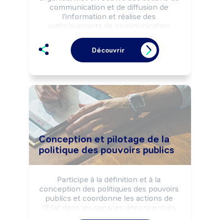
communication et de diffusion de 
l'information et réalise des 
outils/supports de communication 
selon la stratégie de l'entreprise. Peut 
participer à la définition de la politique 
Découvrir
de communication et élaborer le plan 
de communication. Peut diriger un 
service ou une équipe.
Conception et pilotage de la
politique des pouvoirs publics
Participe à la définition et à la 
conception des politiques des pouvoirs 
publics et coordonne les actions de 
l'Etat dans les services déconcentrés 
(en région, dans les départements).
