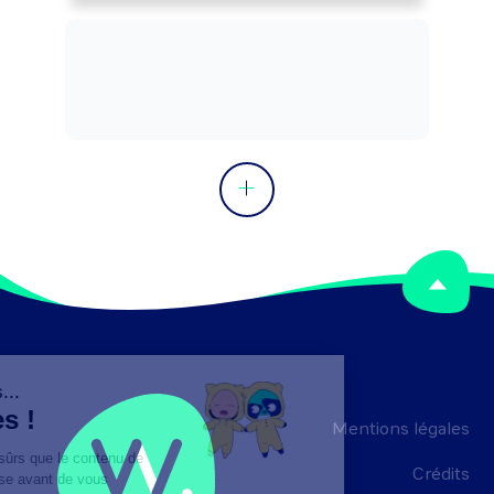
directives et les orientations des 
pouvoirs publics (Gouvernement, 
assemblées délibérantes, ...) et en 
fonction du contexte et des stratégies 
locales.

Peut superviser/organiser un ou 
plusieurs services d'une collectivité 
territoriale (commune, conseil général, 
conseil régional, ...), d'une administration 
déconcentrée (direction 
départementale, direction régionale, 
direction déléguée, ...).

Peut intervenir dans le cadre de projet 
ou de mission ponctuels.
Mentions légales
Crédits