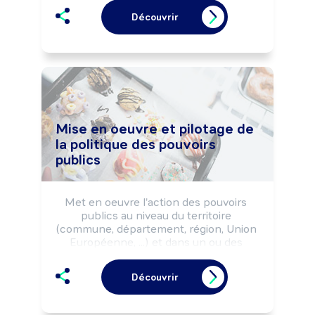
Peut contrôler et évaluer la mise en 
Découvrir
oeuvre des politiques des pouvoirs 
publics.
Mise en oeuvre et pilotage de
la politique des pouvoirs
publics
Met en oeuvre l'action des pouvoirs 
publics au niveau du territoire 
(commune, département, région, Union 
Européenne, ...) et dans un ou des 
domaines de compétences spécifiques 
(développement économique, emploi 
Découvrir
et insertion, aménagement du territoire, 
...).

Ces actions seront définies selon les 