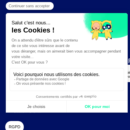
Création :
DAJM.fr