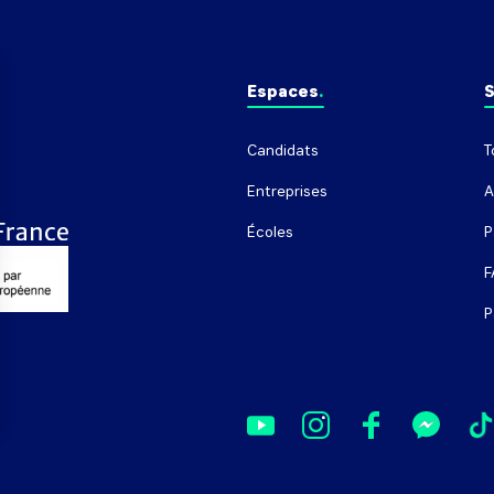
Espaces
S
Candidats
T
Entreprises
A
Écoles
P
F
P