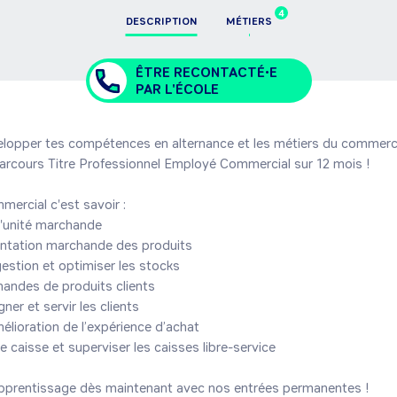
4
DESCRIPTION
MÉTIERS
ÊTRE RECONTACTÉ•E
PAR L'ÉCOLE
lopper tes compétences en alternance et les métiers du commerce 
rcours Titre Professionnel Employé Commercial sur 12 mois ! 

ercial c'est savoir : 

l'unité marchande

sentation marchande des produits

 gestion et optimiser les stocks

mandes de produits clients

gner et servir les clients

mélioration de l’expérience d’achat

e caisse et superviser les caisses libre-service

rentissage dès maintenant avec nos entrées permanentes ! 
