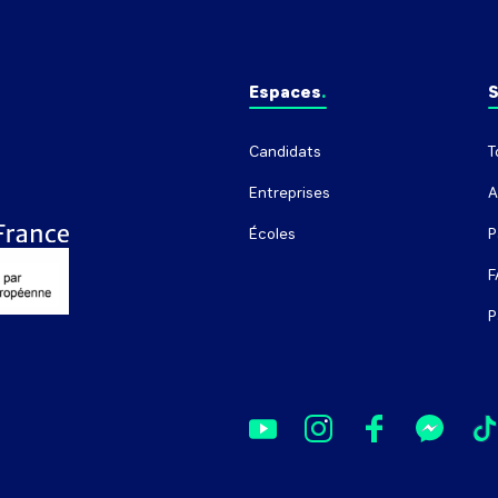
Espaces
S
Candidats
T
Entreprises
A
Écoles
P
F
P