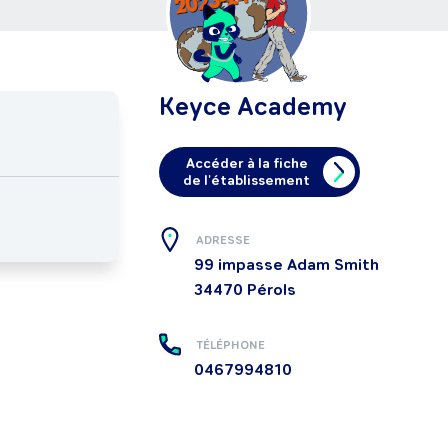
Keyce Academy
Accéder à la fiche
de l'établissement
ADRESSE
99 impasse Adam Smith
34470
Pérols
TÉLÉPHONE
0467994810