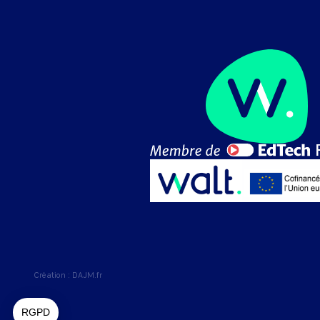
Création :
DAJM.fr