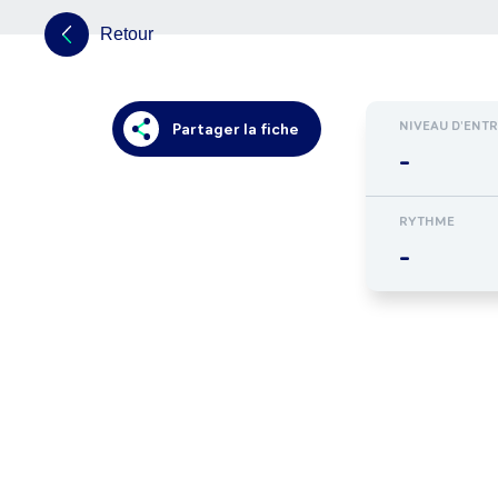
Retour
NIVEAU D'ENT
Partager la fiche
-
RYTHME
-