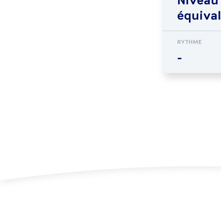
Niveau
équiva
RYTHME
-