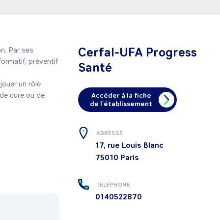
Cerfal-UFA Progress
n. Par ses 
ormatif, préventif 
Santé
jouer un rôle 
de cure ou de 
Accéder à la fiche
de l'établissement
ADRESSE
17, rue Louis Blanc
75010
Paris
TÉLÉPHONE
0140522870