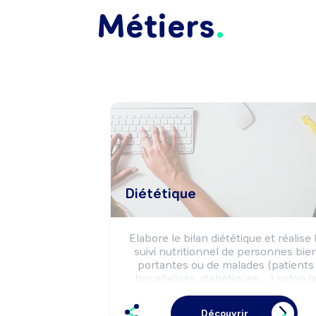
Métiers
Diététique
Elabore le bilan diététique et réalise l
suivi nutritionnel de personnes bien
portantes ou de malades (patients 
hospitalisés, diabétiques, ...) selon la
prescription médicale ou la demande
individuelle.

Découvrir