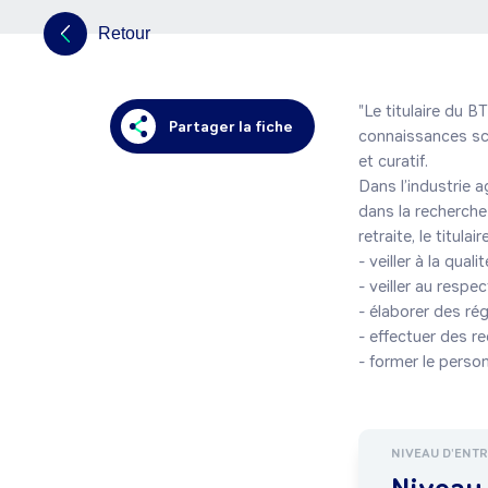
Retour
"Le titulaire du B
Partager la fiche
connaissances scie
et curatif.

Dans l’industrie a
dans la recherche
retraite, le titula
- veiller à la qual
- veiller au respe
- élaborer des ré
- effectuer des r
- former le personn
NIVEAU D'ENT