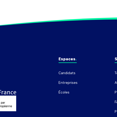
, 
Espaces
S
Candidats
T
Entreprises
A
Écoles
P
F
P