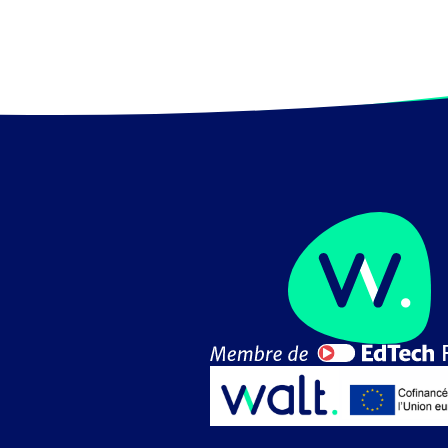
ou touristique (courriers d'information
prospection, stratégie tarifaire, ...).