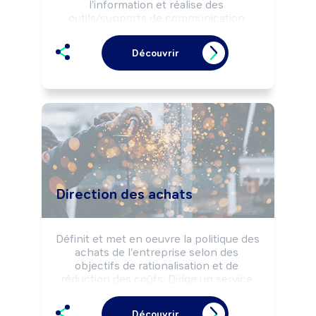
l'information et réalise des 
outils/supports de communication 
selon la stratégie de l'entreprise. Peut 
participer à la définition de la politique 
Découvrir
de communication et élaborer le plan 
de communication. Peut diriger un 
service ou une équipe.
Direction des achats
Définit et met en oeuvre la politique des 
achats de l'entreprise selon des 
objectifs de rationalisation et de 
réduction des coûts. Dirige un service 
et coordonne une équipe.
Découvrir