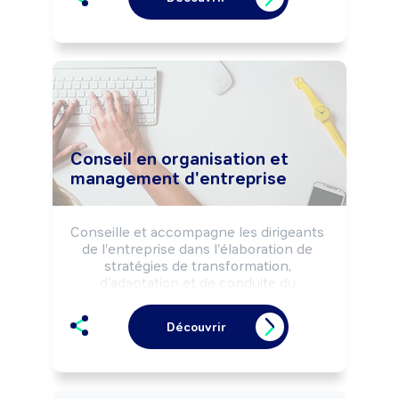
Conseil en organisation et
management d'entreprise
Conseille et accompagne les dirigeants 
de l'entreprise dans l'élaboration de 
stratégies de transformation, 
d'adaptation et de conduite du 
changement. Conçoit les processus de 
changements organisationnels et 
Découvrir
managériaux (humains, technologiques, 
financiers, informatiques, démarche 
qualité, sécurité, ...) selon les finalités 
attendues. Peut coordonner l'activité 