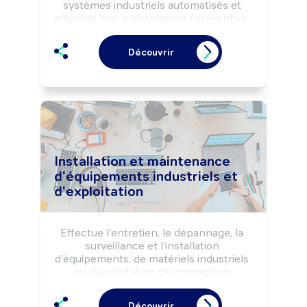
systèmes industriels automatisés et 
effectue leur maintenance (préventive, 
curative, ...), selon les règles de sécurité.

Peut coordonner une équipe.
Découvrir
Installation et maintenance
d'équipements industriels et
d'exploitation
Effectue l'entretien, le dépannage, la 
surveillance et l'installation 
d'équipements, de matériels industriels 
ou d'exploitation de conception 
pluritechnologique, selon les règles de 
sécurité et la réglementation.

Découvrir