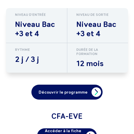
NIVEAU D'ENTRÉE
NIVEAU DE SORTIE
Niveau Bac
Niveau Bac
+3 et 4
+3 et 4
RYTHME
DURÉE DE LA
FORMATION
2 j / 3 j
12 mois
Découvrir le programme
CFA-EVE
Accéder à la fiche