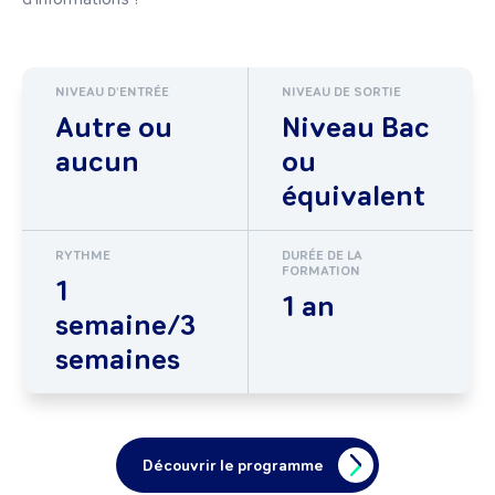
NIVEAU D'ENTRÉE
NIVEAU DE SORTIE
Autre ou
Niveau Bac
aucun
ou
équivalent
RYTHME
DURÉE DE LA
FORMATION
1
1 an
semaine/3
semaines
Découvrir le programme