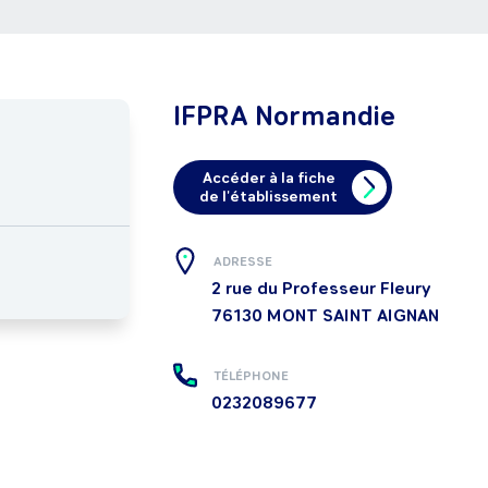
IFPRA Normandie
Accéder à la fiche
de l'établissement
ADRESSE
2 rue du Professeur Fleury
76130
MONT SAINT AIGNAN
TÉLÉPHONE
0232089677