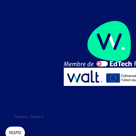
Création :
DAJM.fr