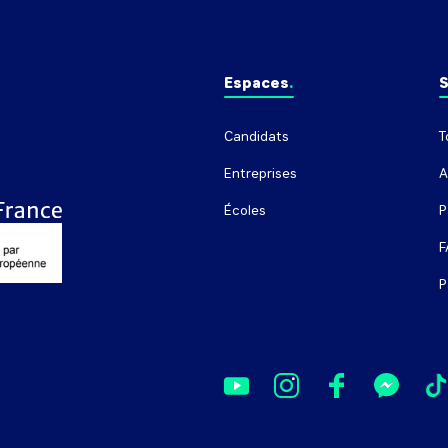
d'énergie, ...).
Espaces
S
Candidats
T
Entreprises
A
Écoles
P
F
P