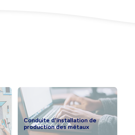
Conduite d'installation de
production des métaux