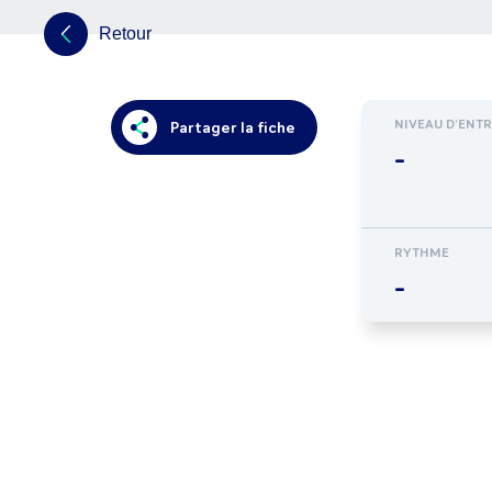
Retour
NIVEAU D'ENT
Partager la fiche
-
RYTHME
-