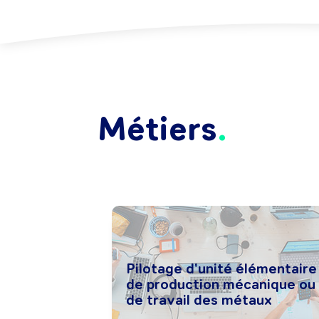
Métiers
Pilotage d'unité élémentaire
de production mécanique ou
de travail des métaux