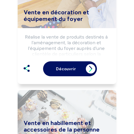
Vente en décoration et
équipement du foyer
Réalise la vente de produits destinés à 
l'aménagement, la décoration et 
l'équipement du foyer auprès d'une 
clientèle de particuliers selon la 
réglementation du commerce, la 
stratégie et les objectifs commerciaux 
Découvrir
de l'entreprise.

Peut effectuer des opérations de 
service après-vente.

Peut coordonner une équipe.
Vente en habillement et
accessoires de la personne