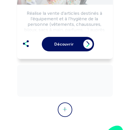
Réalise la vente d'articles destinés à 
l'équipement et à l'hygiène de la 
personne (vêtements, chaussures, 
bijoux, sacs à main, parfums, ...) auprès 
d'une clientèle de particuliers selon la 
réglementation du commerce, la 
Découvrir
stratégie et les objectifs commerciaux 
de l'entreprise.

Peut proposer des services 
complémentaires à la vente (retouches, 
cartes de fidélité, ...).

Peut coordonner une équipe.