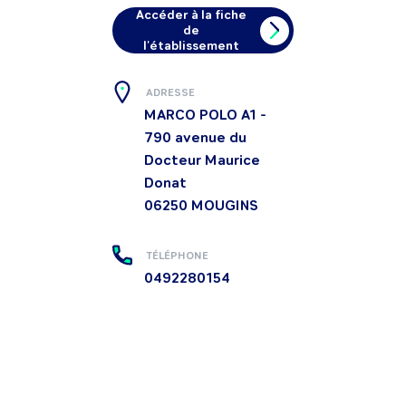
Accéder à la fiche
de
l'établissement
ADRESSE
MARCO POLO A1 -
790 avenue du
Docteur Maurice
Donat
06250
MOUGINS
TÉLÉPHONE
0492280154