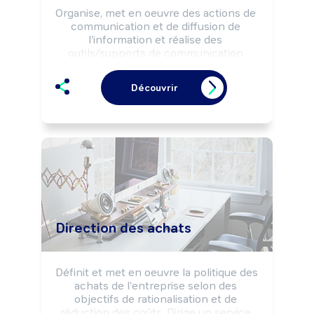
Organise, met en oeuvre des actions de 
communication et de diffusion de 
l'information et réalise des 
outils/supports de communication 
selon la stratégie de l'entreprise. Peut 
participer à la définition de la politique 
Découvrir
de communication et élaborer le plan 
de communication. Peut diriger un 
service ou une équipe.
Direction des achats
Définit et met en oeuvre la politique des 
achats de l'entreprise selon des 
objectifs de rationalisation et de 
réduction des coûts. Dirige un service 