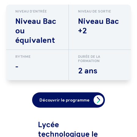
NIVEAU D'ENTRÉE
NIVEAU DE SORTIE
Niveau Bac
Niveau Bac
ou
+2
équivalent
RYTHME
DURÉE DE LA
FORMATION
-
2 ans
Découvrir le programme
Lycée
technologique le