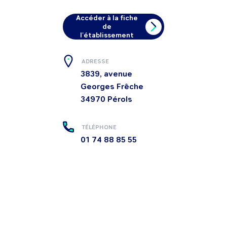
Accéder à la fiche
de
l'établissement
ADRESSE
3839, avenue
Georges Frêche
34970
Pérols
TÉLÉPHONE
01 74 88 85 55