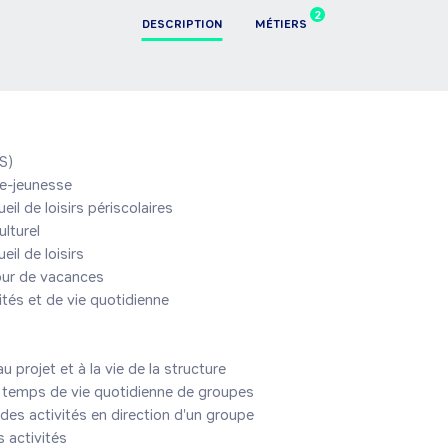
2
DESCRIPTION
MÉTIERS
)

e-jeunesse

il de loisirs périscolaires

lturel

il de loisirs

ur de vacances

tés et de vie quotidienne

u projet et à la vie de la structure

 temps de vie quotidienne de groupes

des activités en direction d'un groupe

 activités
