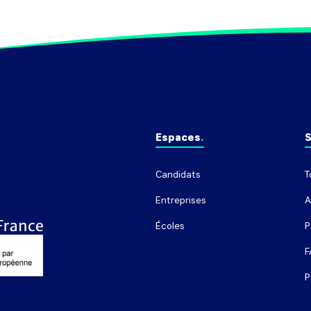
Espaces
S
Candidats
T
Entreprises
A
Écoles
P
F
P