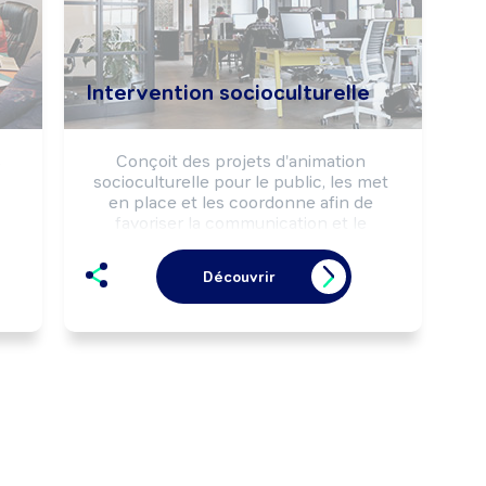
Intervention socioculturelle
 
Conçoit des projets d'animation 
socioculturelle pour le public, les met 
en place et les coordonne afin de 
favoriser la communication et le 
développement du lien social, au sein 
d'un territoire ou d'une structure.

Découvrir


Peut coordonner l'activité d'une équipe.

pe.
Peut diriger une structure.