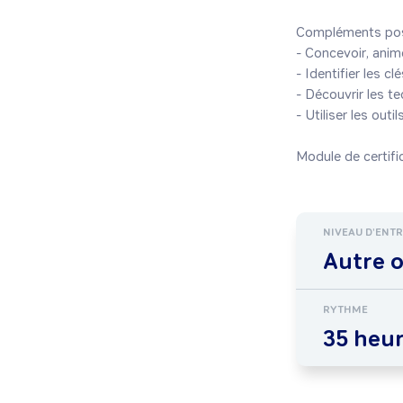
Compléments poss
- Concevoir, anime
- Identifier les c
- Découvrir les t
- Utiliser les out
NIVEAU D'ENT
Autre 
RYTHME
35 heu