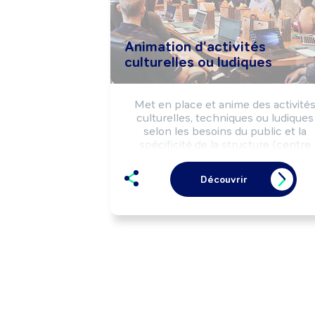
Animation d'activités
culturelles ou ludiques
Met en place et anime des activités
culturelles, techniques ou ludiques 
selon les besoins du public et la 
spécificité de la structure (centre 
socioculturel, séjour de vacances, 
maison de retraite, ...).

Découvrir
Peut animer un espace multimédia.
Peut coordonner l'activité d'une équi