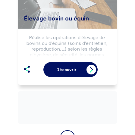
Élevage bovin ou équin
Réalise les opérations d'élevage de 
bovins ou d'équins (soins d'entretien, 
reproduction, ...) selon les règles 
d'hygiène, de sécurité, les normes 
environnementales et les impératifs de 
production (rendement, ...).

Découvrir
Peut cultiver les plantes destinées à 
l'alimentation des animaux (fourrages, 
céréales, ...).

Peut coordonner une équipe et diriger 
un élevage.