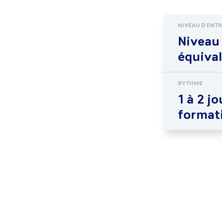
NIVEAU D'ENT
Niveau
équiva
RYTHME
1 à 2 jo
format