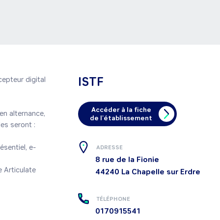
ISTF
epteur digital 
Accéder à la fiche
n alternance, 
de l'établissement
s seront :

sentiel, e-
ADRESSE
8 rue de la Fionie
Articulate 
44240
La Chapelle sur Erdre
TÉLÉPHONE
0170915541