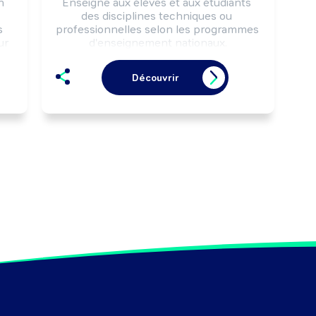
 
Enseigne aux élèves et aux étudiants 
des disciplines techniques ou 
 
professionnelles selon les programmes 
r 
d'enseignement nationaux.

Peut coordonner une équipe 
et 
pédagogique.
Découvrir
e 
r 