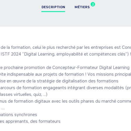
2
DESCRIPTION
MÉTIERS
de la formation, celui le plus recherché par les entreprises est Conc
 ISTF 2024 “Digital Learning, employabilité et compétences clés”) !

re prochaine promotion de Concepteur-Formateur Digital Learning e
ite indispensable aux projets de formation ! Vos missions principale
mise en œuvre de la stratégie de digitalisation des formations

arcours de formation engageants intégrant diverses modalités (pré
asses virtuelles, quiz, ...)

nus de formation digitaux avec les outils phares du marché comme 
 …

ations synchrones 

s apprenants, des formateurs