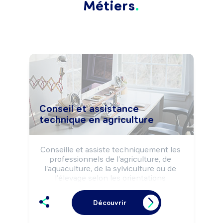
Métiers
Conseil et assistance
technique en agriculture
Conseille et assiste techniquement les 
professionnels de l'agriculture, de 
l'aquaculture, de la sylviculture ou de 
l'élevage selon les orientations 
institutionnelles (préservation du 
patrimoine naturel, ...), les projets 
Découvrir
d'aménagement du territoire (dispositif 
de gestion de l'eau,...) ou d'implantation 