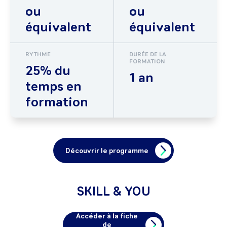
ou
ou
équivalent
équivalent
RYTHME
DURÉE DE LA
FORMATION
25% du
1 an
temps en
formation
Découvrir le programme
SKILL & YOU
Accéder à la fiche
de