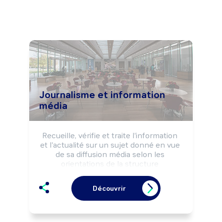
Journalisme et information
média
Recueille, vérifie et traite l'information 
et l'actualité sur un sujet donné en vue 
de sa diffusion média selon les 
orientations de la structure 
d'information, les règles déontologiques 
et la réglementation de l'information.

Découvrir
Peut définir la politique d'information de 
la structure.

Peut animer une équipe.