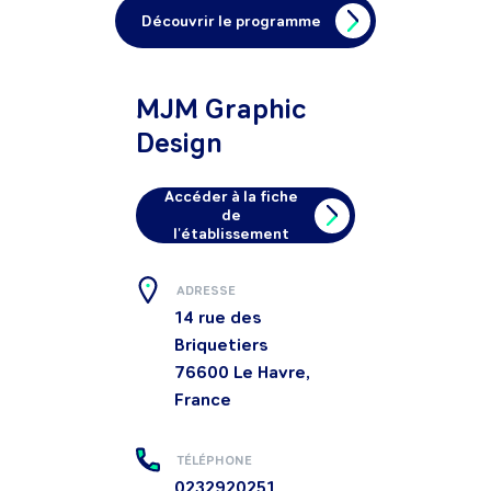
Découvrir le programme
MJM Graphic
Design
Accéder à la fiche
de
l'établissement
ADRESSE
14 rue des
Briquetiers
76600
Le Havre,
France
TÉLÉPHONE
0232920251