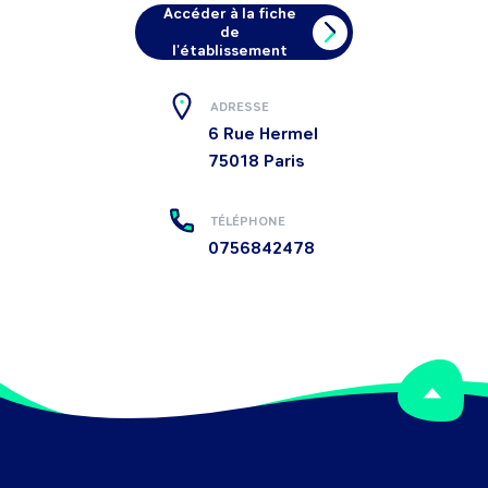
Accéder à la fiche
de
l'établissement
ADRESSE
6 Rue Hermel
75018
Paris
TÉLÉPHONE
0756842478