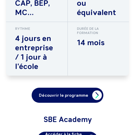
CAP, BEP,
ou
MC...
équivalent
RYTHME
DURÉE DE LA
FORMATION
4 jours en
14 mois
entreprise
/ 1 jour à
l'école
Découvrir le programme
SBE Academy
Accéder à la fiche