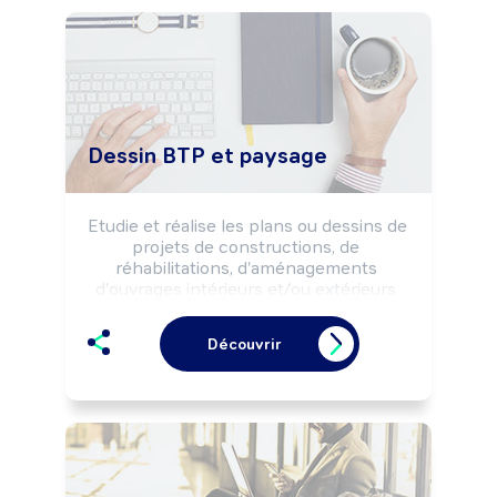
Dessin BTP et paysage
Etudie et réalise les plans ou dessins de 
projets de constructions, de 
réhabilitations, d'aménagements 
d'ouvrages intérieurs et/ou extérieurs 
selon les solutions techniques et 
architecturales retenues et la 
Découvrir
réglementation.

Peut coordonner une équipe.