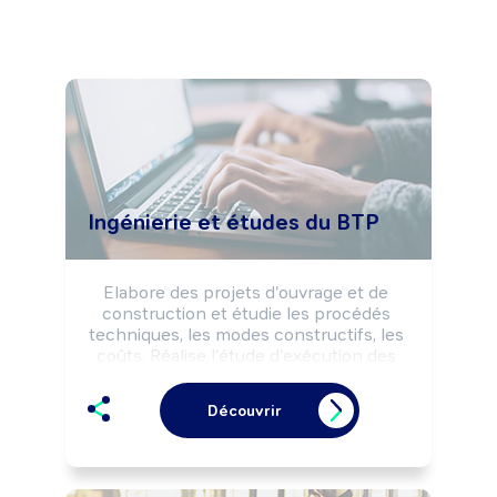
Ingénierie et études du BTP
Elabore des projets d'ouvrage et de 
construction et étudie les procédés 
techniques, les modes constructifs, les 
coûts. Réalise l'étude d'exécution des 
travaux et effectue le suivi technique et 
économique du chantier. Peut 
Découvrir
coordonner une équipe, un projet.