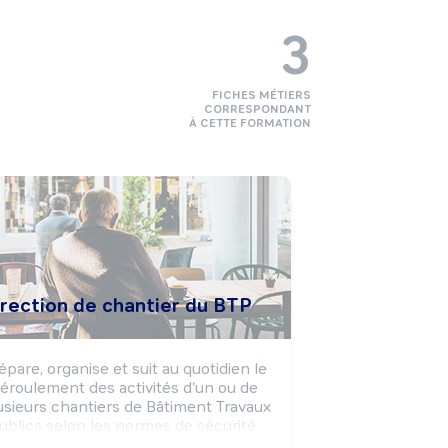
3
FICHES MÉTIERS
CORRESPONDANT
À CETTE FORMATION
irection de chantier du BTP
épare, organise et suit au quotidien le 
éroulement des activités d'un ou de 
usieurs chantiers de Bâtiment Travaux 
ublics selon les normes de sécurité. 
Coordonne les interventions des 