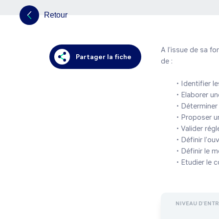
Retour
A l’issue de sa f
Partager la fiche
de :

	• Identifier les problématiques technologiques d’un ouvrage.

	• Elaborer une modélisation scientifique de l’ouvrage.

	• Déterminer le comportement de la modélisation de l’ouvrage.

	• Proposer une solution technique pertinente pour réaliser l’ouvrage.

	• Valider réglementairement la solution technique.

	• Définir l’ouvrage sous forme de plan d’exécution.

	• Définir le mode opératoire de l’exécution de l’ouvrage.

NIVEAU D'ENT