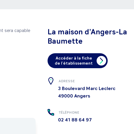
La maison d'Angers-La
t sera capable 
Baumette
Accéder à la fiche
de l'établissement
ADRESSE
3 Boulevard Marc Leclerc
49000
Angers
TÉLÉPHONE
02 41 88 64 97