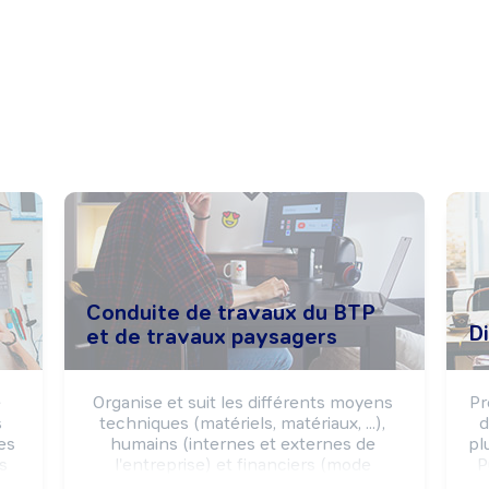
Conduite de travaux du BTP
D
et de travaux paysagers
 
Organise et suit les différents moyens 
Pr
 
techniques (matériels, matériaux, ...), 
d
s 
humains (internes et externes de 
pl
s 
l'entreprise) et financiers (mode 
P
et 
constructif, ...) nécessaires à la 