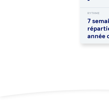
-
RYTHME
7 sema
réparti
année 