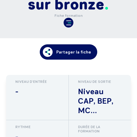
sur bronze
Fiche formation
Partager la fiche
NIVEAU D'ENTRÉE
NIVEAU DE SORTIE
-
Niveau
CAP, BEP,
MC...
RYTHME
DURÉE DE LA
FORMATION
-