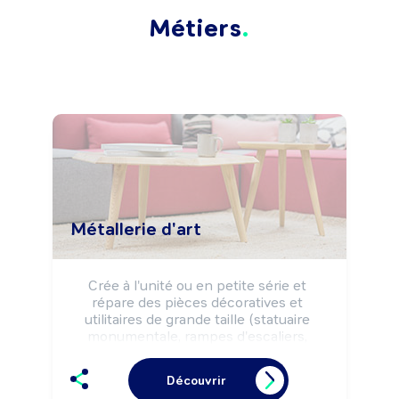
Métiers
Métallerie d'art
Crée à l'unité ou en petite série et 
répare des pièces décoratives et 
utilitaires de grande taille (statuaire 
monumentale, rampes d'escaliers, 
grilles ornementales, ...) ou de petite 
dimension (statues, pièces d'orfèvrerie, 
Découvrir
couteaux, armes, clés, serrures 