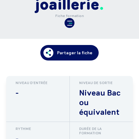
joaillerie
Fiche formation
Partager la fiche
NIVEAU D'ENTRÉE
NIVEAU DE SORTIE
-
Niveau Bac
ou
équivalent
RYTHME
DURÉE DE LA
FORMATION
-