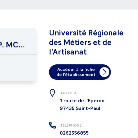
Université Régionale
des Métiers et de
, MC...
l'Artisanat
Accéder à la fiche
de l'établissement
ADRESSE
1 route de l'Eperon
97435
Saint-Paul
TÉLÉPHONE
0262556855