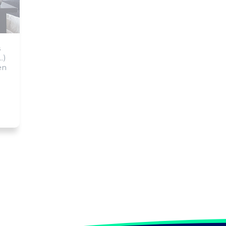
 
) 
n 
 
s 
s 
r 