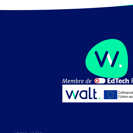
Création :
DAJM.fr