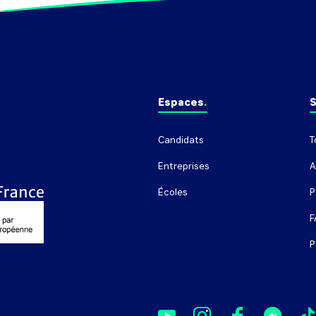
Espaces
S
Candidats
T
Entreprises
A
Écoles
P
F
P