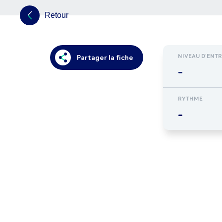
Retour
NIVEAU D'ENT
Partager la fiche
-
RYTHME
-