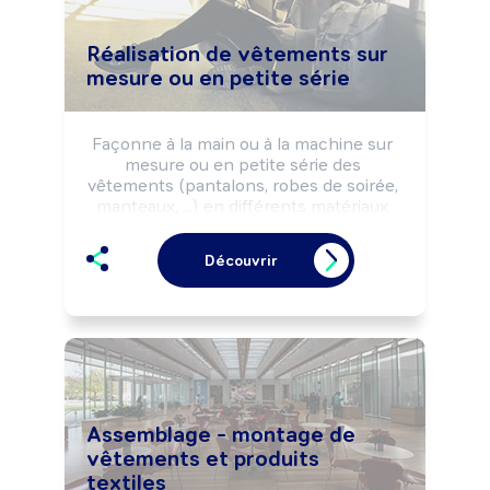
Réalisation de vêtements sur
mesure ou en petite série
Façonne à la main ou à la machine sur 
mesure ou en petite série des 
vêtements (pantalons, robes de soirée, 
manteaux, ...) en différents matériaux 
(tissu, cuir, fourrure, ...).

Peut créer de nouveaux modèles, 
Découvrir
réaliser des croquis, réaliser des 
retouches sur des vêtements.

Peut coordonner une équipe et diriger 
une structure.
Assemblage - montage de
vêtements et produits
textiles