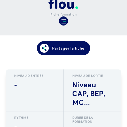
flou
Fiche formation
Partager la fiche
NIVEAU D'ENTRÉE
NIVEAU DE SORTIE
-
Niveau
CAP, BEP,
MC...
RYTHME
DURÉE DE LA
FORMATION
-