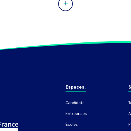
Espaces
S
Candidats
T
Entreprises
A
Écoles
P