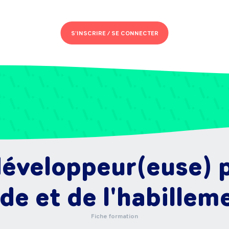
S'INSCRIRE /
SE CONNECTER
éveloppeur(euse) p
e et de l'habillem
Fiche formation