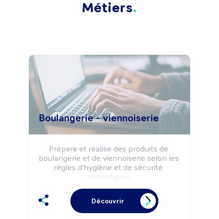
Métiers
Boulangerie - viennoiserie
Prépare et réalise des produits de 
boulangerie et de viennoiserie selon les 
règles d'hygiène et de sécurité 
alimentaires.

Peut effectuer la vente de produits de 
boulangerie, viennoiserie.

Découvrir
Peut gérer un commerce de détail 
alimentaire (boulangerie, boulangerie-