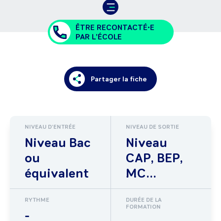
ÊTRE RECONTACTÉ•E
PAR L'ÉCOLE
Partager la fiche
NIVEAU D'ENTRÉE
NIVEAU DE SORTIE
Niveau Bac
Niveau
ou
CAP, BEP,
équivalent
MC...
RYTHME
DURÉE DE LA
FORMATION
-