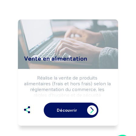
Vente en alimentation
Réalise la vente de produits 
alimentaires (frais et hors frais) selon la 
réglementation du commerce, les 
règles d'hygiène et de sécurité 
alimentaires et les objectifs 
commerciaux de l'enseigne, de 
Découvrir
l'entreprise.

Peut effectuer la préparation (cuisson, 
coupe, réalisation de plateaux, ...) de 
produits frais.