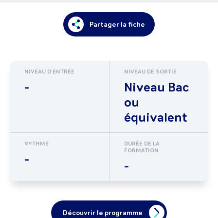
Partager la fiche
NIVEAU D'ENTRÉE
NIVEAU DE SORTIE
-
Niveau Bac
ou
équivalent
RYTHME
DURÉE DE LA
FORMATION
-
-
Découvrir le programme