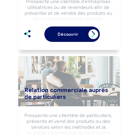
Prospecte une clientèle d'entreprises 
utilisatrices ou de revendeurs afin de 
présenter et de vendre des produits ou 
des services selon les objectifs 
commerciaux de la structure.

Réalise le suivi commercial de la 
Découvrir
clientèle (opérations de fidélisation, 
enquêtes de satisfaction, ...).

Peut coordonner l'activité d'une équipe 
de vente.
Relation commerciale auprès
de particuliers
Prospecte une clientèle de particuliers, 
présente et vend des produits ou des 
services selon les méthodes et la 
stratégie commerciale de l'entreprise.
