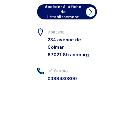
Accéder à la fiche
de
l'établissement
ADRESSE
234 avenue de
Colmar
67021
Strasbourg
TÉLÉPHONE
0388430800