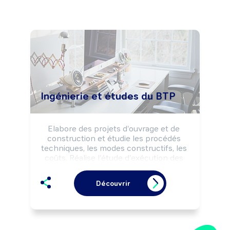
Ingénierie et études du BTP
Elabore des projets d'ouvrage et de 
construction et étudie les procédés 
techniques, les modes constructifs, les 
coûts. Réalise l'étude d'exécution des 
travaux et effectue le suivi technique et 
économique du chantier. Peut 
Découvrir
coordonner une équipe, un projet.