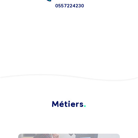
0557224230
Métiers