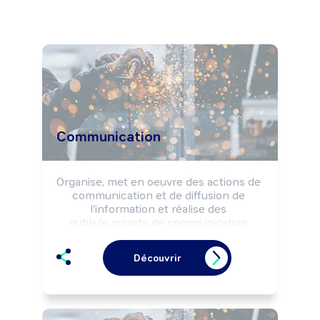
Communication
Organise, met en oeuvre des actions de 
communication et de diffusion de 
l'information et réalise des 
outils/supports de communication 
selon la stratégie de l'entreprise. Peut 
participer à la définition de la politique 
Découvrir
de communication et élaborer le plan 
de communication. Peut diriger un 
service ou une équipe.