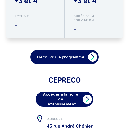
+3 et 4
+3 et 4
RYTHME
DURÉE DE LA
FORMATION
-
-
Découvrir le programme
CEPRECO
Accéder à la fiche
de
l'établissement
ADRESSE
45 rue André Chénier