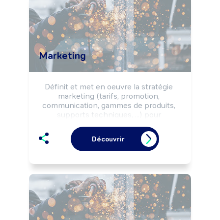
Marketing
Définit et met en oeuvre la stratégie 
marketing (tarifs, promotion, 
communication, gammes de produits, 
supports techniques, ...) pour 
l'ensemble des produits de l'entreprise. 
Peut diriger un service ou coordonner 
Découvrir
l'activité d'une équipe.