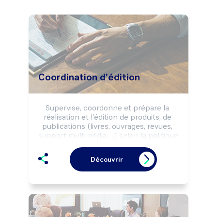
Coordination d'édition
Supervise, coordonne et prépare la 
réalisation et l'édition de produits, de 
publications (livres, ouvrages, revues, 
support multimédia, ...) selon la politique 
éditoriale et commerciale.

Peut coordonner les promotions et 
Découvrir
mettre en oeuvre les actions de 
distribution et de diffusion.

Peut diriger une collection ou 
coordonner une équipe.