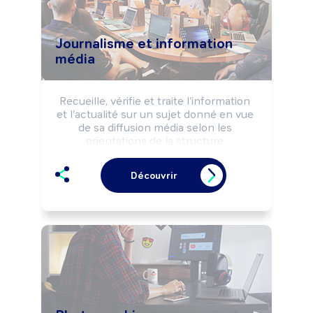
Journalisme et information
média
Recueille, vérifie et traite l'information 
et l'actualité sur un sujet donné en vue 
de sa diffusion média selon les 
orientations de la structure 
d'information, les règles déontologiques 
et la réglementation de l'information.

Découvrir
Peut définir la politique d'information de 
la structure.

Peut animer une équipe.