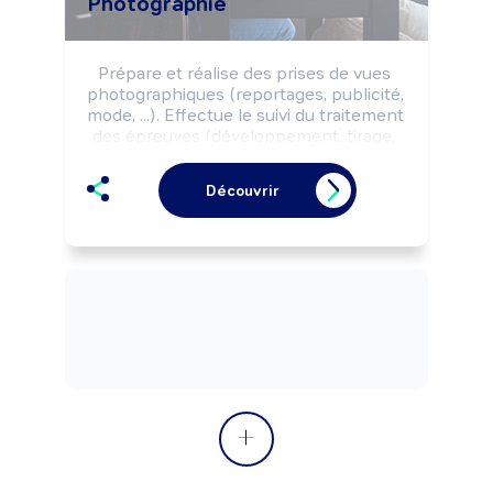
Photographie
Prépare et réalise des prises de vues 
photographiques (reportages, publicité, 
mode, ...). Effectue le suivi du traitement 
des épreuves (développement, tirage, 
...) selon le code de la propriété 
intellectuelle et les impératifs des 
Découvrir
commandes (thème, délais, budgets, ...). 
Peut effectuer des activités de vente et 
de conseil. Peut coordonner une 
équipe.