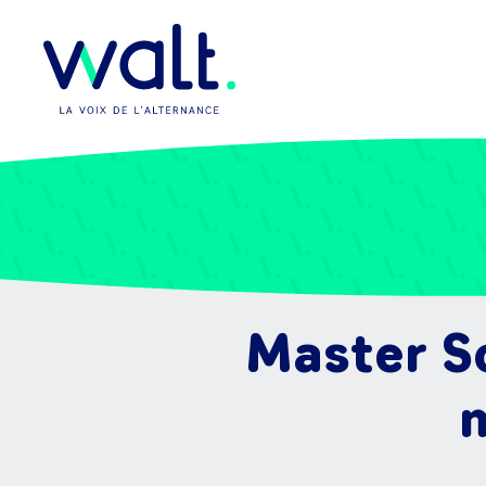
Master S
m