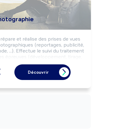
hotographie
répare et réalise des prises de vues 
otographiques (reportages, publicité, 
de, ...). Effectue le suivi du traitement 
es épreuves (développement, tirage, 
...) selon le code de la propriété 
intellectuelle et les impératifs des 
Découvrir
mmandes (thème, délais, budgets, ...). 
ut effectuer des activités de vente et 
de conseil. Peut coordonner une 
équipe.