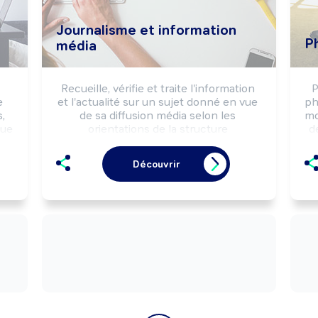
Journalisme et information
P
média
Recueille, vérifie et traite l'information 
P
 
et l'actualité sur un sujet donné en vue 
ph
 
de sa diffusion média selon les 
mo
ue 
orientations de la structure 
d
d'information, les règles déontologiques 
et la réglementation de l'information.

Découvrir
Peut définir la politique d'information de 
co
la structure.

Pe
Peut animer une équipe.