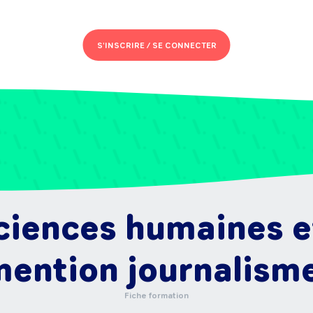
S'INSCRIRE /
SE CONNECTER
ciences humaines et
ention journalism
Fiche formation