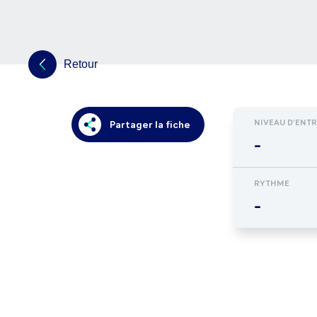
Retour
NIVEAU D'ENT
Partager la fiche
-
RYTHME
-