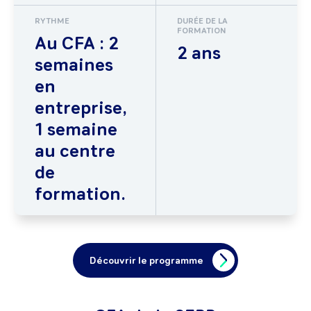
RYTHME
DURÉE DE LA
FORMATION
Au CFA : 2
2 ans
semaines
en
entreprise,
1 semaine
au centre
de
formation.
Découvrir le programme