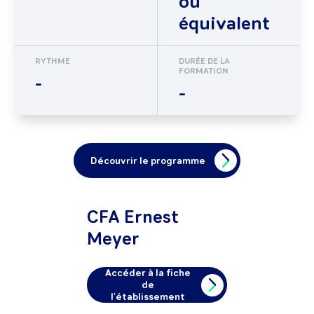
ou
équivalent
RYTHME
DURÉE DE LA
FORMATION
-
-
Découvrir le programme
CFA Ernest
Meyer
Accéder à la fiche
de
l'établissement