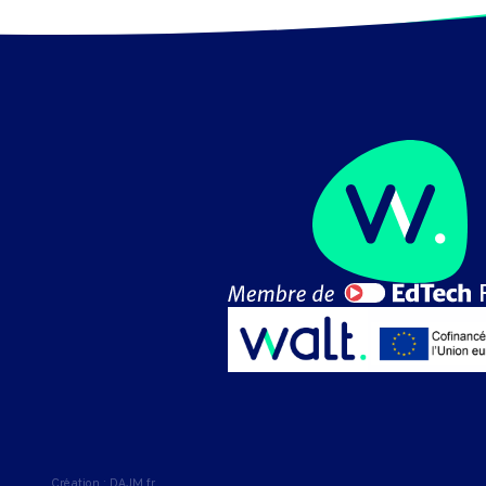
Création :
DAJM.fr