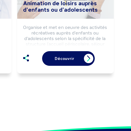
Animation de loisirs auprès
d'enfants ou d'adolescents
 
Organise et met en oeuvre des activités 
récréatives auprès d'enfants ou 
d'adolescents selon la spécificité de la 
structure (accueil périscolaire, séjour 
de vacances, accueil de loisirs, ...).

Peut encadrer un groupe d'enfants ou 
Découvrir


d'adolescents lors de séjours avec 
pe.
hébergement.

Peut coordonner l'activité d'une équipe.

Peut diriger un accueil collectif de 
mineurs (ACM).