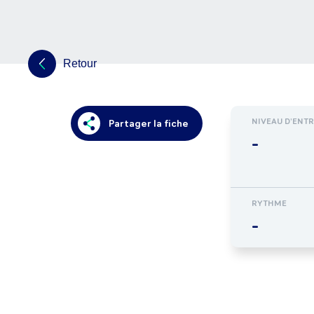
Retour
NIVEAU D'ENT
Partager la fiche
-
RYTHME
-