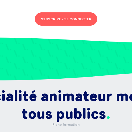
S'INSCRIRE /
SE CONNECTER
alité animateur me
tous publics
Fiche formation