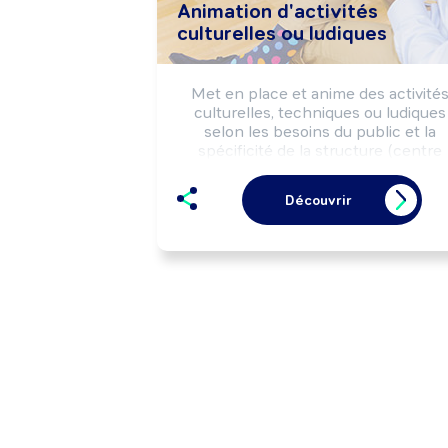
Animation d'activités
culturelles ou ludiques
Met en place et anime des activités
culturelles, techniques ou ludiques 
selon les besoins du public et la 
spécificité de la structure (centre 
socioculturel, séjour de vacances, 
maison de retraite, ...).

Découvrir
Peut animer un espace multimédia.
Peut coordonner l'activité d'une équi