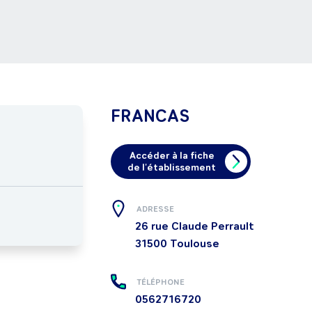
FRANCAS
Accéder à la fiche
de l'établissement
ADRESSE
26 rue Claude Perrault
31500
Toulouse
TÉLÉPHONE
0562716720