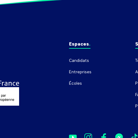
Espaces
S
Candidats
T
Entreprises
A
Écoles
P
F
P