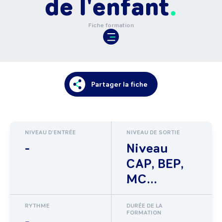
de l'enfant
Fiche formation
Partager la fiche
NIVEAU D'ENTRÉE
NIVEAU DE SORTIE
-
Niveau
CAP, BEP,
MC...
RYTHME
DURÉE DE LA
FORMATION
-