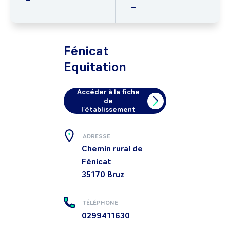
-
Fénicat
Equitation
Accéder à la fiche
de
l'établissement
ADRESSE
Chemin rural de
Fénicat
35170
Bruz
TÉLÉPHONE
0299411630